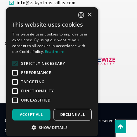
info@zakynthos-villas.com
www.zakynthos-villas.com
×
This website uses cookies
ENGLISH
This website uses cookies to improve user
GREEK
experience. By using our website you
ΣΥΝΕΡΓΑΤΕΣ
consent to all cookies in accordance with
our Cookie Policy.
Read more
STRICTLY NECESSARY
PERFORMANCE
TARGETING
FUNCTIONALITY
UNCLASSIFIED
ACCEPT ALL
DECLINE ALL
© 1998-2026 Zakynthos-villas.com ver3.1 - All rights reserved.
SHOW DETAILS
Σχετικά Με Εμάς
Διαφήμιση