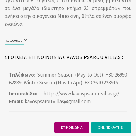
αγναντεύουν το γαλάζιο του Ιονίου. Οι βίλες βρίσκονται
σε ένα μεγάλο ιδιόκτητο κτήμα 25 στρεμμάτων που
ανήκει στην οικογένεια Μπισκίνη, δίπλα σε έναν όμορφο
ελαιώνα.
περισσότερα
ΣΤΟΙΧΕΙΑ ΕΠΙΚΟΙΝΩΝΙΑΣ KAVOS PSAROU VILLAS :
Τηλέφωνο:
Summer Season (May to Oct) :+30 26950
62889, Winter Season (Nov to Apr): +30 2610 223915
Ιστοσελίδα:
https://www.kavospsarou-villas.gr/
-
Email:
kavospsarou.villas@gmail.com
ΕΠΙΚΟΙΝΩΝΙΑ
ONLINE ΚΡΑΤΗΣΗ