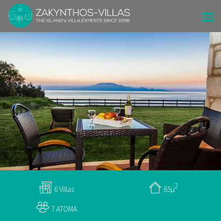
2
6 Villas
65μ
7 ΑΤΟΜΑ