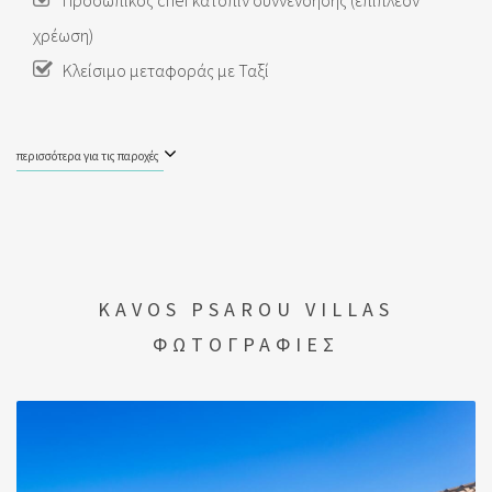
Προσωπικός chef κατόπιν συννενόησης (επιπλέον
χρέωση)
Κλείσιμο μεταφοράς με Ταξί
περισσότερα για τις παροχές
KAVOS PSAROU VILLAS
ΦΩΤΟΓΡΑΦΙΕΣ