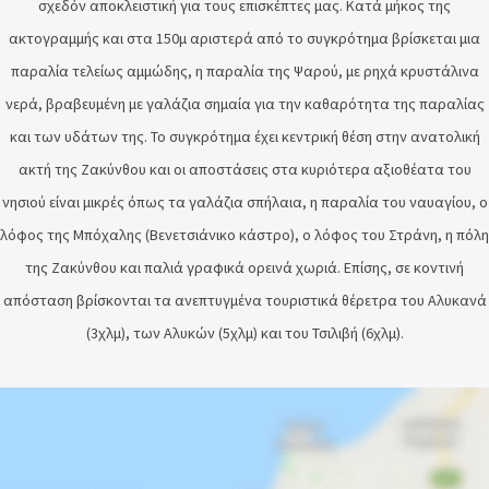
σχεδόν αποκλειστική για τους επισκέπτες μας. Κατά μήκος της
ακτογραμμής και στα 150μ αριστερά από το συγκρότημα βρίσκεται μια
παραλία τελείως αμμώδης, η παραλία της Ψαρού, με ρηχά κρυστάλινα
νερά, βραβευμένη με γαλάζια σημαία για την καθαρότητα της παραλίας
και των υδάτων της. Το συγκρότημα έχει κεντρική θέση στην ανατολική
ακτή της Ζακύνθου και οι αποστάσεις στα κυριότερα αξιοθέατα του
νησιού είναι μικρές όπως τα γαλάζια σπήλαια, η παραλία του ναυαγίου, ο
λόφος της Μπόχαλης (Βενετσιάνικο κάστρο), ο λόφος του Στράνη, η πόλη
της Ζακύνθου και παλιά γραφικά ορεινά χωριά. Επίσης, σε κοντινή
απόσταση βρίσκονται τα ανεπτυγμένα τουριστικά θέρετρα του Αλυκανά
(3χλμ), των Αλυκών (5χλμ) και του Τσιλιβή (6χλμ).