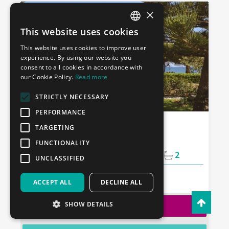
×
This website uses cookies
ENGLISH
This website uses cookies to improve user
GREEK
experience. By using our website you
consent to all cookies in accordance with
our Cookie Policy.
Read more
STRICTLY NECESSARY
PERFORMANCE
ΨΑΡΟΎ
ΖΑΚΥΝΘΟΣ
TARGETING
SEA ELEGANCE VILLA
FUNCTIONALITY
8
3
2
UNCLASSIFIED
ΕΠΙΛΕΞΤΕ ΗΜΕΡ/ΝΙΕΣ
ACCEPT ALL
DECLINE ALL
SHOW DETAILS
ΚΡΑΤΗΣΗ