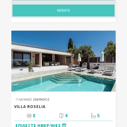
WEBSITE
ΛΑΓΑΝΆΣ
ΖΑΚΥΝΘΟΣ
VILLA ROSELIA
8
4
5
ΕΠΙΛΕΞΤΕ ΗΜΕΡ/ΝΙΕΣ