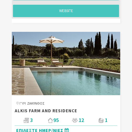
WEBSITE
ΓΎΡΙ
ΖΑΚΥΝΘΟΣ
ALKIS FARM AND RESIDENCE
3
95
12
1
ΕΠΙΛΕΞΤΕ ΗΜΕΡ/ΝΙΕΣ