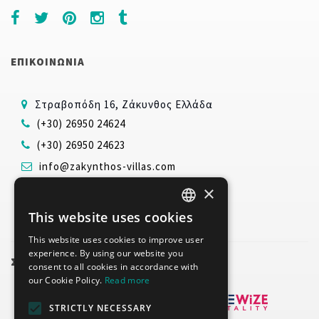
ΕΠΙΚΟΙΝΩΝΙΑ
Στραβοπόδη 16, Ζάκυνθος Ελλάδα
(+30) 26950 24624
(+30) 26950 24623
info@zakynthos-villas.com
www.zakynthos-villas.com
×
This website uses cookies
ENGLISH
This website uses cookies to improve user
GREEK
experience. By using our website you
ΣΥΝΕΡΓΑΤΕΣ
consent to all cookies in accordance with
our Cookie Policy.
Read more
STRICTLY NECESSARY