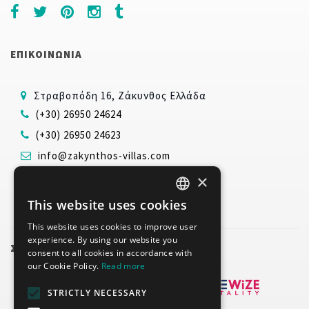
ΕΠΙΚΟΙΝΩΝΙΑ
Στραβοπόδη 16, Ζάκυνθος Ελλάδα
(+30) 26950 24624
(+30) 26950 24623
info@zakynthos-villas.com
www.zakynthos-villas.com
×
This website uses cookies
ENGLISH
This website uses cookies to improve user
GREEK
experience. By using our website you
ΣΥΝΕΡΓΑΤΕΣ
consent to all cookies in accordance with
our Cookie Policy.
Read more
STRICTLY NECESSARY